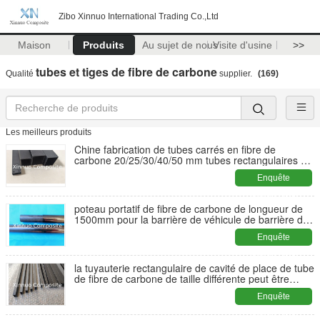
Zibo Xinnuo International Trading Co.,Ltd
Maison
Produits
Au sujet de nous
Visite d'usine
>>
tubes et tiges de fibre de carbone
Qualité
supplier.
(169)
Les meilleurs produits
Chine fabrication de tubes carrés en fibre de
carbone 20/25/30/40/50 mm tubes rectangulaires en
carbone
Enquête
maintenant
poteau portatif de fibre de carbone de longueur de
1500mm pour la barrière de véhicule de barrière de
péage de longueur de 3000mm
Enquête
maintenant
la tuyauterie rectangulaire de cavité de place de tube
de fibre de carbone de taille différente peut être
coupe de commande numérique par ordinateur
Enquête
maintenant