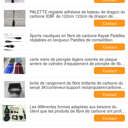
PALETTE réglable adhésive de bateau de dragon du
carbone IDBF de 120cm 123cm de dragon de
bateau de fonte chaude 125cm pure de palette
Contact
Sports nautiques en fibre de carbone Kayak Paddles
réglables en longueur Paddles de compétition
Contact
carte mère de plongée légère colorée de plaque
arrière de cylindre d'équipement de plongée de fibre
de carbone
Contact
boîte de rangement de fibre brillante de carbone du
sergé 3K/conteneur/support rectangulaire/carbone
de maison/coquille plein
Contact
Les différentes formes adaptées aux besoins du
client que les produits de fibre de carbone ont profilé
des produits ont déformé la pièce irrégulière de
Contact
pièces