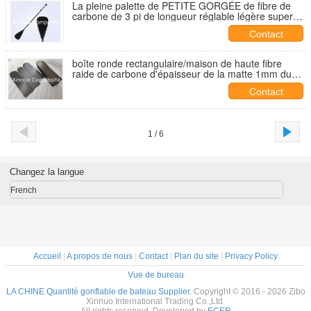
La pleine palette de PETITE GORGÉE de fibre de
carbone de 3 pi de longueur réglable légère superbe
de PC 5.5~7.1 tiennent la palette
Contact
boîte ronde rectangulaire/maison de haute fibre
raide de carbone d'épaisseur de la matte 1mm du
sergé 3K
Contact
1 / 6
Changez la langue
French
Accueil
|
A propos de nous
|
Contact
|
Plan du site
|
Privacy Policy
Vue de bureau
LA CHINE Quantité gonflable de bateau Supplier.
Copyright © 2016 - 2026 Zibo
Xinnuo International Trading Co.,Ltd.