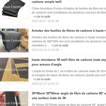
carbone simple twill
Chine fourniture d'usine d'origine de feuilles de fibre de 
de carbone sont constituées de plusieurs couches de fibre 
Lire la suite
2025-04-27 10:41:48
Achetez des feuilles de fibres de carbone à haute 
Achetez des feuilles de fibres de carbone à haute résistan
carbone de 900*900 mm sont constituées de plusieurs cou
orientées à ...
Lire la suite
2025-03-10 17:03:06
haute résistance 3K twill fibre de carbone mate an
pour armure d'angle
L'angle en forme de L de la fibre de carbone mate 3K Xi
et d'angles de rayon de fibres de carbone.Quelle que soit 
Lire la suite
2025-02-27 16:45:31
30*40mm 50*50mm angle de fibre de carbone 90° a
une surface mate de 3K
30*40mm 50*50mm angle de fibre de carbone 90° angle t