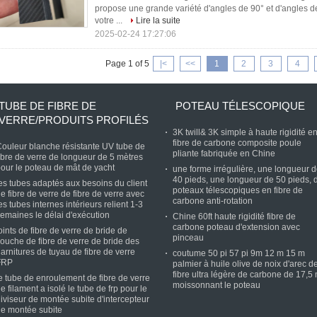
propose une grande variété d'angles de 90° et d'angles d
votre ...
Lire la suite
2025-02-24 17:27:06
Page 1 of 5
|<
<<
1
2
3
4
TUBE DE FIBRE DE
POTEAU TÉLESCOPIQUE
VERRE/PRODUITS PROFILÉS
3K twill& 3K simple à haute rigidité e
fibre de carbone composite poule
ouleur blanche résistante UV tube de
pliante fabriquée en Chine
ibre de verre de longueur de 5 mètres
our le poteau de mât de yacht
une forme irrégulière, une longueur 
40 pieds, une longueur de 50 pieds, 
es tubes adaptés aux besoins du client
poteaux télescopiques en fibre de
e fibre de verre de fibre de verre avec
carbone anti-rotation
es tubes internes intérieurs relient 1-3
emaines le délai d'exécution
Chine 60ft haute rigidité fibre de
carbone poteau d'extension avec
oints de fibre de verre de bride de
pinceau
ouche de fibre de verre de bride des
arnitures de tuyau de fibre de verre
coutume 50 pi 57 pi 9m 12 m 15 m
FRP
palmier à huile olive de noix d'arec d
fibre ultra légère de carbone de 17,5
e tube de enroulement de fibre de verre
moissonnant le poteau
e filament a isolé le tube de frp pour le
iviseur de montée subite d'intercepteur
e montée subite