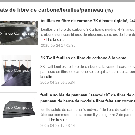
lats de fibre de carbone/feuilles/panneau
(49)
feuilles en fibre de carbone 3K à haute rigidité, 4×
feuilles en fibre de carbone 3K à haute rigidité, 4×8 faite
carbone sont constituées de plusieurs couches de fibre de 
Lire la suite
2025-05-24 17:02:36
3K Twill feuilles de fibre de carbone à la vente
3K Twill feuilles de fibre de carbone à la vente Il existe 2
panneau en fibre de carbone solide qui contient du carbon
la suite
2025-04-28 09:55:34
feuille solide de panneau "sandwich" de fibre de c
panneau de haute de module fibre faite sur comm
feuille solide de panneau "sandwich" de fibre de carbone
faite sur commande de carbone Il y a le genre 2 de pann
...
Lire la suite
2025-04-27 17:43:14