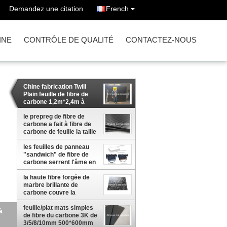
Demandez une citation
French
INE
CONTRÔLE DE QUALITÉ
CONTACTEZ-NOUS
Chine fabrication Twill
Plain feuille de fibre de
carbone 1,2m*2,4m à
vendre
le prepreg de fibre de
carbone a fait à fibre de
carbone de feuille la taille
adaptée aux besoins du
les feuilles de panneau
client par plat en stratifié
"sandwich" de fibre de
carbone serrent l'âme en
nid d'abeilles de visage de
fibre de carbone et en
la haute fibre forgée de
aluminium composée
marbre brillante de
carbone couvre la
fabrication coupée de plat
de fibre de carbone en
feuille/plat mats simples
ille
Chine
de fibre du carbone 3K de
3/5/8/10mm 500*600mm