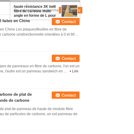
avec degré +/--45 ou 0/90
haute résistance 3K twill
fibre de carbone mate
angle en forme de L pour
armure d'angle
8 faites en Chine
Contact
s en Chine Les plaques/feuilles en fibre de
carbone unidirectionnelle orientées à 0 et 90 ...
Contact
 types de panneaux en fibre de carbone, l'un est un
e, l'autre est un panneau sandwich en ...
Lire
arbone de plat de
Contact
ande de carbone
 de plat de panneau de haute de module fibre
eau de particules de carbone, un est panneau de