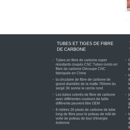
TUBES ET TIGES DE FIBRE
DE CARBONE
Tubes en fibre de carbone super
C
résistants coupés CNC Tubes ronds en
f
fibre de carbone Découpe CNC
p
fabriquée en Chine
l
la circulaire de fibre de carbone de
d
grand diamètre de la matte 760mm du
l
sergé 3K sonne le cercle rond
s
Les tubes colorés de fibre de carbone
j
avec différentes couleurs de taille
s
différente peuvent être OEM
g
8 mètres 26 pieds de carbone de tube
long de fibre pour le poteau de mât de
l
voile de poteau de tour d'énergie
d
éolienne
d
d