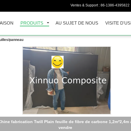
Ventes & Support :
86-1386-4395822
AISON
PRODUITS
AU SUJET DE NOUS
VISITE D'US
euilles/panneau
prepreg de fibre de carbone a fait à fibre de carbone de feuille la ta
adaptée aux besoins du client par plat en stratifié