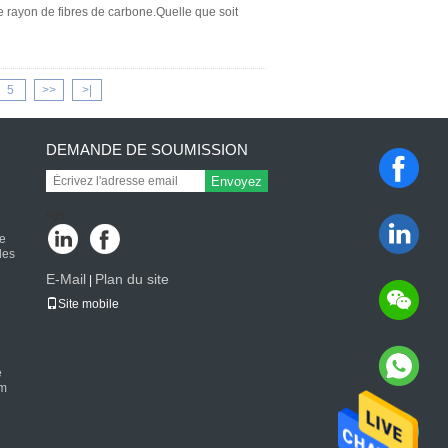
e rayon de fibres de carbone.Quelle que soit
5
>>
>|
DEMANDE DE SOUMISSION
Envoyez
n
sgs
de
des
E-Mail
Plan du site
|
Site mobile
e
 m