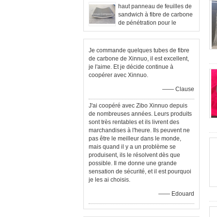
haut panneau de feuilles de
sandwich à fibre de carbone
de pénétration pour le
panneau médical de lit de lit
de fibre médicale de
carbone
Je commande quelques tubes de fibre
de carbone de Xinnuo, il est excellent,
je l'aime. Et je décide continue à
coopérer avec Xinnuo.
—— Clause
J'ai coopéré avec Zibo Xinnuo depuis
de nombreuses années. Leurs produits
sont très rentables et ils livrent des
marchandises à l'heure. Ils peuvent ne
pas être le meilleur dans le monde,
mais quand il y a un problème se
produisent, ils le résolvent dès que
possible. Il me donne une grande
sensation de sécurité, et il est pourquoi
je les ai choisis.
—— Edouard