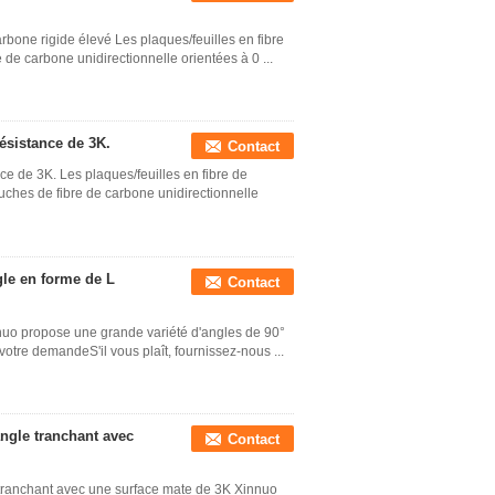
carbone rigide élevé Les plaques/feuilles en fibre
de carbone unidirectionnelle orientées à 0 ...
résistance de 3K.
Contact
ce de 3K. Les plaques/feuilles en fibre de
ches de fibre de carbone unidirectionnelle
gle en forme de L
Contact
nnuo propose une grande variété d'angles de 90°
votre demandeS'il vous plaît, fournissez-nous ...
ngle tranchant avec
Contact
ranchant avec une surface mate de 3K Xinnuo