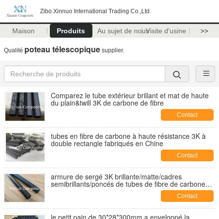
Zibo Xinnuo International Trading Co.,Ltd
Maison
Produits
Au sujet de nous
Visite d'usine
>>
poteau télescopique
Qualité
supplier.
Comparez le tube extérieur brillant et mat de haute
du plain&twill 3K de carbone de fibre
Contact
tubes en fibre de carbone à haute résistance 3K à
double rectangle fabriqués en Chine
Contact
armure de sergé 3K brillante/matte/cadres
semibrillants/poncés de tubes de fibre de carbone
pour l'os/outils/jouets de cerf-volant
Contact
le petit pain de 30*28*300mm a enveloppé la