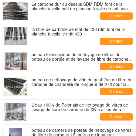
Le carbone dur du dessus SDM RDM font de la
planche à voile mât de planche à voile de mât avec
la coutume 100% de carbone du carbone 40% du
Contact
carbone 70%
la fibre de carbone de mât de 430 rdm font de la
planche à voile le mât 430
Contact
poteau télescopique de nettoyage de vitres de
poteau de portée et de lavage de fibre de carbone
de poteau de tube de fibre de carbone long avec la
Contact
brosse
poteau de nettoyage de vide de gouttière de fibre de
carbone de chandelle de longueur de 27ft pour la
clairière de nettoyage de gouttière
Contact
L'eau 100% de Polonais de nettoyage de vitres de
lavage de fibre de carbone de XN a alimenté à
poteau 8 sections 54ft 16,5 MTR
Contact
poteau de caméra de poteau de nettoyage de vitres
de fibre de carbone 16 mètres de longueur