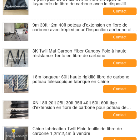
tuyauterie de fibre de carbone avec le dispositif
avertisseur blanc fourni par l'usine chinoise
Contact
9m 30ft 12m 40ft poteau d'extension en fibre de
carbone avec trépied pour l'inspection aérienne et la
photographie
Contact
3K Twill Mat Carbon Fiber Canopy Pole à haute
résistance Tente en fibre de carbone
Contact
18m longueur 60ft haute rigidité fibre de carbone
poteau télescopique fabriqué en Chine
Contact
XN 18ft 20ft 25ft 30ft 35ft 40ft 50ft 60ft tige
d'extension en fibre de carbone pour poteau de
sauvetage poteau télescopique en fibre de carbone
Contact
Chine fabrication Twill Plain feuille de fibre de
carbone 1,2m*2,4m à vendre