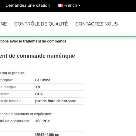
Demandez une citation
French
INE
CONTRÔLE DE QUALITÉ
CONTACTEZ-NOUS
 carbone avec le traitement de commande
itement de commande numérique
s sur le produit:
'origine:
La Chine
e marque:
XN
cation:
CCC
o de modèle:
plat de fibre de carbone
ions de paiement et expédition:
ité de commande
100 PCs
US$5~100/ pc