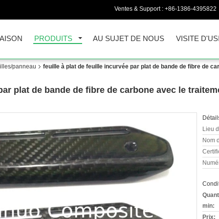
Ventes & Support :
+86-1386-4395822
AISON
PRODUITS
AU SUJET DE NOUS
VISITE D'US
uilles/panneau
feuille à plat de feuille incurvée par plat de bande de fibre de
ée par plat de bande de fibre de carbone avec le tra
Détail
Lieu d
Nom d
Certifi
Numér
Condit
Quant
min:
Prix: