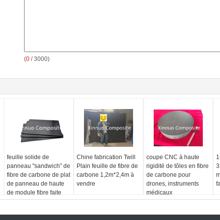
(
0
/ 3000)
e
feuille solide de
Chine fabrication Twill
coupe CNC à haute
1
panneau "sandwich" de
Plain feuille de fibre de
rigidité de tôles en fibre
3
fibre de carbone de plat
carbone 1,2m*2,4m à
de carbone pour
m
de panneau de haute
vendre
drones, instruments
f
de module fibre faite
médicaux
sur commande de
carbone