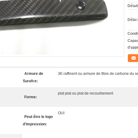
Détai
Délai 
Condi
Capac
d'app
Conta
Armure de
3K raffinent ou armure de fibre de carbone du 
Surafce:
plat plat ou plat de recourbement
Forme:
OUI
Peut être le logo
d'impression: