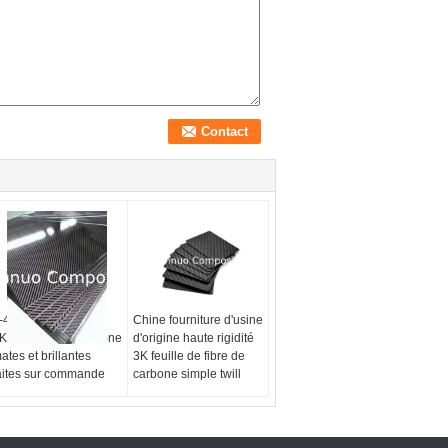
-40 mm d'épaisseur
Chine fourniture d'usine
K en fibres de carbone
d'origine haute rigidité
ates et brillantes
3K feuille de fibre de
aites sur commande
carbone simple twill