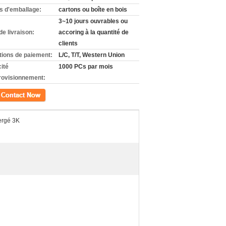
ls d'emballage:
cartons ou boîte en bois
3~10 jours ouvrables ou
de livraison:
accoring à la quantité de
clients
tions de paiement:
L/C, T/T, Western Union
ité
1000 PCs par mois
rovisionnement:
ct
sergé 3K