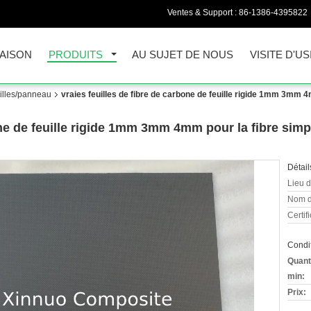
Ventes & Support :
86-1386-4395822
AISON
PRODUITS
AU SUJET DE NOUS
VISITE D'US
uilles/panneau
vraies feuilles de fibre de carbone de feuille rigide 1mm 3mm 4
one de feuille rigide 1mm 3mm 4mm pour la fibre simpl
Détail
Lieu d
Nom d
Certifi
Condit
Quant
min:
Prix: