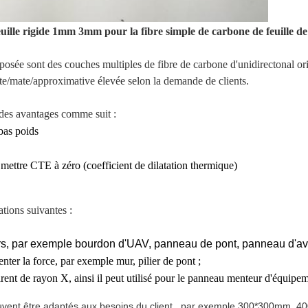
feuille rigide 1mm 3mm pour la fibre simple de carbone de feuille de
mposée sont des couches multiples de fibre de carbone d'unidirectonal or
ante/mate/approximative élevée selon la demande de clients.
t des avantages comme suit :
 bas poids
 mettre CTE à zéro (coefficient de dilatation thermique)
ations suivantes :
ers, par exemple bourdon d'UAV, panneau de pont, panneau d'av
ter la force, par exemple mur, pilier de pont ;
parent de rayon X, ainsi il peut utilisé pour le panneau menteur d'équi
e peuvent être adaptés aux besoins du client. par exemple 300*300m