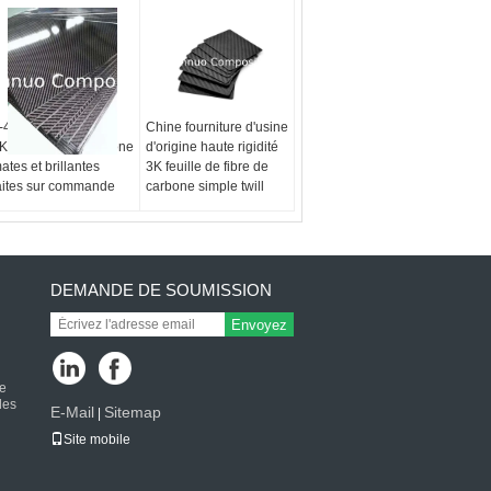
-40 mm d'épaisseur
Chine fourniture d'usine
K en fibres de carbone
d'origine haute rigidité
ates et brillantes
3K feuille de fibre de
aites sur commande
carbone simple twill
DEMANDE DE SOUMISSION
Envoyez
n
de
des
E-Mail
Sitemap
|
Site mobile