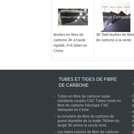
feuilles en fibre de
3K Twill feuilles de fibr
carbone 3K à haute
de carbone à la vente
rigidité, 4×8 faites en
Chine
TUBES ET TIGES DE FIBRE
DE CARBONE
Tubes en fibre de carbone super
C
résistants coupés CNC Tubes ronds en
f
fibre de carbone Découpe CNC
p
fabriquée en Chine
l
la circulaire de fibre de carbone de
d
grand diamètre de la matte 760mm du
l
sergé 3K sonne le cercle rond
s
Les tubes colorés de fibre de carbone
j