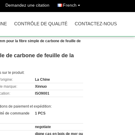
Demandez une citation
French
INE
CONTRÔLE DE QUALITÉ
CONTACTEZ-NOUS
mm pour la fibre simple de carbone de feuille de
e de carbone de feuille de la
s sur le produit:
'origine:
La Chine
e marque:
Xinnuo
cation:
ISO9001
ions de paiement et expédition:
ité de commande
1 PCS
negotiate
digne cas en bois de mer ou