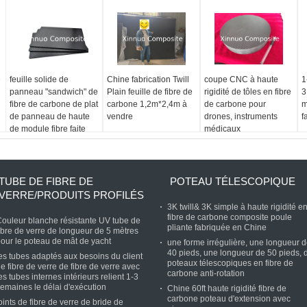
e
feuille solide de
Chine fabrication Twill
coupe CNC à haute
1
panneau "sandwich" de
Plain feuille de fibre de
rigidité de tôles en fibre
3
fibre de carbone de plat
carbone 1,2m*2,4m à
de carbone pour
m
de panneau de haute
vendre
drones, instruments
f
de module fibre faite
médicaux
sur commande de
carbone
TUBE DE FIBRE DE
POTEAU TÉLESCOPIQUE
VERRE/PRODUITS PROFILÉS
3K twill& 3K simple à haute rigidité e
fibre de carbone composite poule
ouleur blanche résistante UV tube de
pliante fabriquée en Chine
ibre de verre de longueur de 5 mètres
our le poteau de mât de yacht
une forme irrégulière, une longueur 
40 pieds, une longueur de 50 pieds, 
es tubes adaptés aux besoins du client
poteaux télescopiques en fibre de
e fibre de verre de fibre de verre avec
carbone anti-rotation
es tubes internes intérieurs relient 1-3
emaines le délai d'exécution
Chine 60ft haute rigidité fibre de
carbone poteau d'extension avec
oints de fibre de verre de bride de