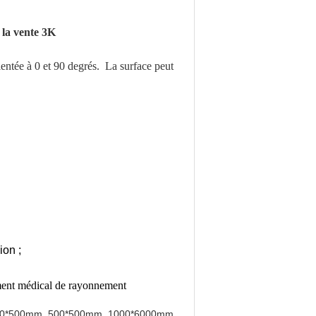
 la vente 3K
ientée à 0 et 90 degrés. La surface peut
ion ;
pement médical de rayonnement
m, 400*500mm, 500*500mm, 1000*6000mm