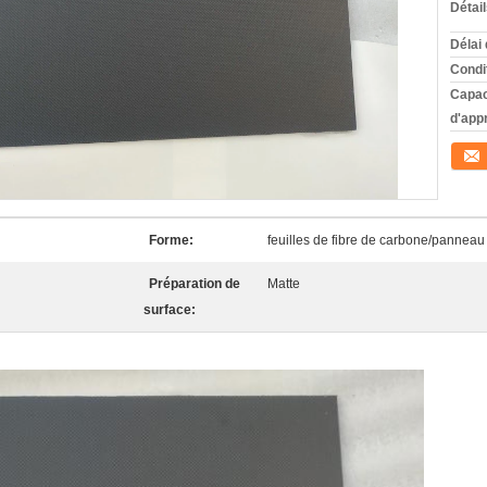
Détai
Délai 
Condi
Capac
d'app
Conta
Forme:
feuilles de fibre de carbone/panneau
Préparation de
Matte
surface: