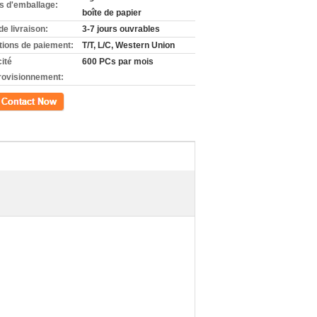
ls d'emballage:
boîte de papier
de livraison:
3-7 jours ouvrables
tions de paiement:
T/T, L/C, Western Union
ité
600 PCs par mois
rovisionnement:
ct