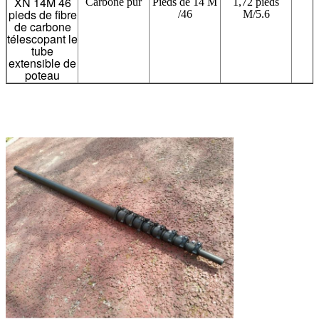
XN 14M 46
Carbone pur
Pieds de 14 M
1,72 pieds
3
pieds de fibre
/46
M/5.6
de carbone
télescopant le
tube
extensible de
poteau