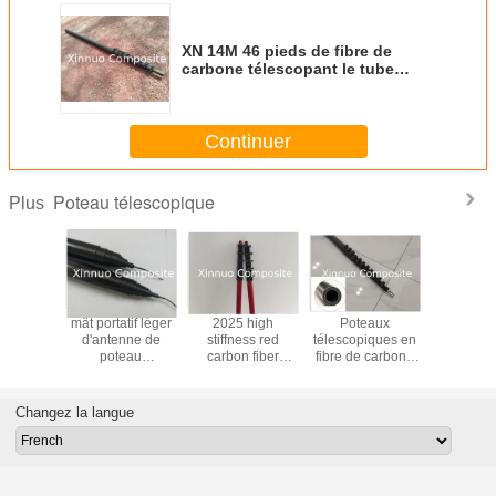
XN 14M 46 pieds de fibre de
carbone télescopant le tube
extensible de poteau
Continuer
Poteau télescopique
Plus
14m 15m
mât portatif léger
2025 high
Poteaux
clamp rap
 ft 50ft
d'antenne de
stiffness red
télescopiques en
longueur
ibre de
poteau
carbon fiber
fibre de carbone
haute rigid
 rigide
télescopique de
telescoping pole
de 18m 60ft de
de car
opique
mât de fibre de
made in China
longueur anti-
pote
carbone de 5,6
rotation fabriqués
télesco
Changez la langue
mètres (18.24feet)
en Chine