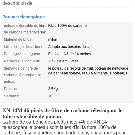
description de
Poteau télescopique
poteau extensible de fibre
Fibre 100% de carbone
de carbone materialterial:
Matériel de bride:
nylon
taille de tige de carbone:
Adapté aux besoins du client
Prolongez la longueur:
Pieds de /46 de 14 mètres
Rétractez la longueur:
1,72 Meter/5.6feet
demande de fibre de
le poteau de récolte de fruit, poteau de nettoyage
de panneau solaire, l'eau a alimenté le poteau, t
carbone télescopant le
poteau:
Poids net:
3.5Kg
Sections:
10
XN 14M 46 pieds de fibre de carbone télescopant le
tube extensible de poteau
La fibre de carbone des pieds meter/46 de XN 14
télescopant le poteau sont faites d'ici la fibre 100% de
carbone, là sont quelque une bride en nylon/serrures pour