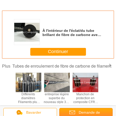
À l'intérieur de l'éclat/du tube
brillant de fibre de carbone avec
le procédé extérieur sans heurt
d'enroulement de filament
Continuer
Tubes de enroulement de fibre de carbone de filament
Plus
 fibre de
Différents
entreprise légère
Manchon de
Tubes en f
en fibre
diamètres
superbe du
protection en
carbone d
bre de
Filaments plus
nouveau style 370
composite CFRP
m 4 m 5 m
à plaque
longs Tubes en
400 430 la
pour rotors à
longu
 de 40
fibres de carbone
nouvelle fibre de
aimants
différ
Bavarder
Demande de
mm et 60
fabriqués sur
carbone de style
permanents à
Changez la langue