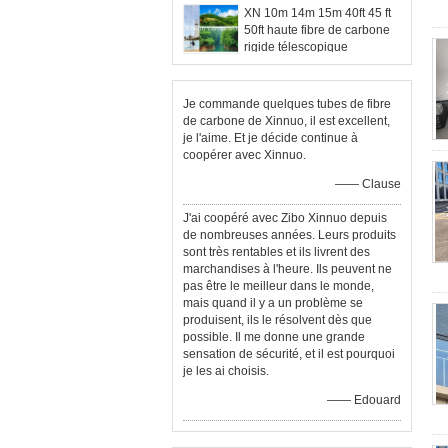
XN 10m 14m 15m 40ft 45 ft
50ft haute fibre de carbone
rigide télescopique
Je commande quelques tubes de fibre
de carbone de Xinnuo, il est excellent,
je l'aime. Et je décide continue à
coopérer avec Xinnuo.
—— Clause
J'ai coopéré avec Zibo Xinnuo depuis
de nombreuses années. Leurs produits
sont très rentables et ils livrent des
marchandises à l'heure. Ils peuvent ne
pas être le meilleur dans le monde,
mais quand il y a un problème se
produisent, ils le résolvent dès que
possible. Il me donne une grande
sensation de sécurité, et il est pourquoi
je les ai choisis.
—— Edouard