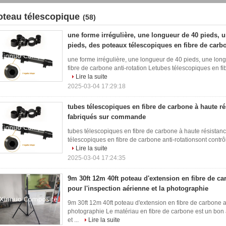
oteau télescopique
(58)
une forme irrégulière, une longueur de 40 pieds, 
pieds, des poteaux télescopiques en fibre de carbo
une forme irrégulière, une longueur de 40 pieds, une lon
fibre de carbone anti-rotation Letubes télescopiques en fib
Lire la suite
2025-03-04 17:29:18
tubes télescopiques en fibre de carbone à haute rés
fabriqués sur commande
tubes télescopiques en fibre de carbone à haute résista
télescopiques en fibre de carbone anti-rotationsont contrôl
Lire la suite
2025-03-04 17:24:35
9m 30ft 12m 40ft poteau d'extension en fibre de ca
pour l'inspection aérienne et la photographie
9m 30ft 12m 40ft poteau d'extension en fibre de carbone av
photographie Le matériau en fibre de carbone est un bon 
et ...
Lire la suite