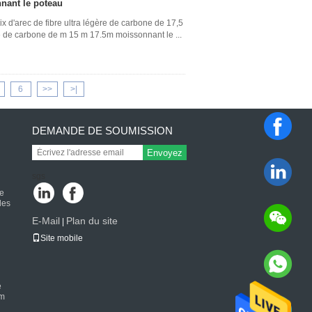
nnant le poteau
x d'arec de fibre ultra légère de carbone de 17,5
re de carbone de m 15 m 17.5m moissonnant le ...
6
>>
>|
DEMANDE DE SOUMISSION
Envoyez
n
sgs
de
des
E-Mail
Plan du site
|
Site mobile
e
 m