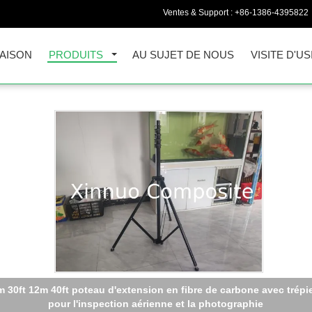
Ventes & Support :
+86-1386-4395822
AISON
PRODUITS
AU SUJET DE NOUS
VISITE D'US
Twill Mat Carbon Fiber Canopy Pole à haute résistance Tente en f
de carbone