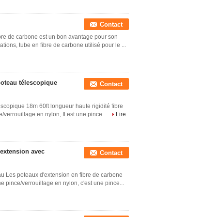
Contact
bre de carbone est un bon avantage pour son
ions, tube en fibre de carbone utilisé pour le ...
poteau télescopique
Contact
escopique 18m 60ft longueur haute rigidité fibre
verrouillage en nylon, Il est une pince...
Lire
'extension avec
Contact
au Les poteaux d'extension en fibre de carbone
e pince/verrouillage en nylon, c'est une pince...