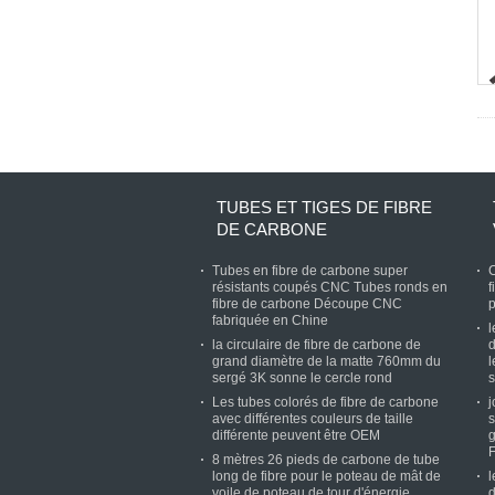
TUBES ET TIGES DE FIBRE
DE CARBONE
Tubes en fibre de carbone super
C
résistants coupés CNC Tubes ronds en
f
fibre de carbone Découpe CNC
p
fabriquée en Chine
l
la circulaire de fibre de carbone de
d
grand diamètre de la matte 760mm du
l
sergé 3K sonne le cercle rond
s
Les tubes colorés de fibre de carbone
j
avec différentes couleurs de taille
s
différente peuvent être OEM
g
8 mètres 26 pieds de carbone de tube
long de fibre pour le poteau de mât de
l
voile de poteau de tour d'énergie
d