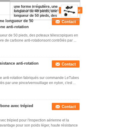
antennes filaires
antennes en fil de fibre de
une forme irrégulière, une
carbone poteau de mât
longueur de 40 pieds, une
longueur de 50 pieds, des
poteaux télescopiques en
une longueur de 50
Contact
fibre de carbone anti-
ne anti-rotation
rotation
gueur de 50 pieds, des poteaux télescopiques en
re de carbone anti-rotationsont contrôlés par ...
istance anti-rotation
Contact
nce anti-rotation fabriqués sur commande LeTubes
és par une pince/verrouillage en nylon, c'est ...
rbone avec trépied
Contact
ec trépied pour l'inspection aérienne et la
avantage pour son poids léger, haute résistance