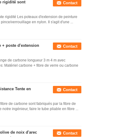
 rigidité sont
Contact
te rigidité Les poteaux d'extension de peinture
ince/verrouillage en nylon. Il s'agit d'une ...
e + poste d'extension
Contact
lange de carbone longueur 3 m 4 m avec
: Matériel carbone + fibre de verre ou carbone
istance Tente en
Contact
ibre de carbone sont fabriqués par la fibre de
tre ingénieur, faire le tube pliable en fibre ...
olive de noix d'arec
Contact