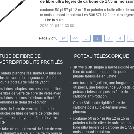
de fibre ultra légère de carbone de 17,5 m moisso
coutume 50 pi 57 pi 12 m 15 m palmier à huile olive de noi
m moissonnant le poteau Les 50ft 57ft 12 fibre ultra légè
Lire la suite
2025-01-04 11:33:00
Page 2 of 6
|<
<<
1
2
3
4
5
TUBE DE FIBRE DE
POTEAU TÉLESCOPIQUE
VERRE/PRODUITS PROFILÉS
3K twill& 3K simple à haute rigidité e
fibre de carbone composite poule
ouleur blanche résistante UV tube de
pliante fabriquée en Chine
ibre de verre de longueur de 5 mètres
our le poteau de mât de yacht
une forme irrégulière, une longueur 
40 pieds, une longueur de 50 pieds, 
es tubes adaptés aux besoins du client
poteaux télescopiques en fibre de
e fibre de verre de fibre de verre avec
carbone anti-rotation
es tubes internes intérieurs relient 1-3
emaines le délai d'exécution
Chine 60ft haute rigidité fibre de
carbone poteau d'extension avec
oints de fibre de verre de bride de
pinceau
ouche de fibre de verre de bride des
arnitures de tuyau de fibre de verre
coutume 50 pi 57 pi 9m 12 m 15 m
FRP
palmier à huile olive de noix d'arec d
fibre ultra légère de carbone de 17,5
e tube de enroulement de fibre de verre
moissonnant le poteau
e filament a isolé le tube de frp pour le