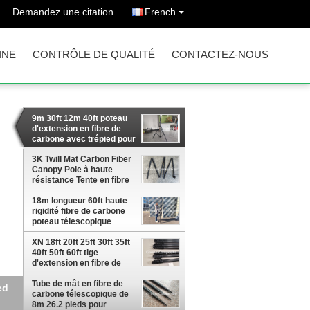
Demandez une citation
French
INE
CONTRÔLE DE QUALITÉ
CONTACTEZ-NOUS
9m 30ft 12m 40ft poteau
d'extension en fibre de
carbone avec trépied pour
l'inspection aérienne et la
photographie
3K Twill Mat Carbon Fiber
Canopy Pole à haute
résistance Tente en fibre
de carbone
18m longueur 60ft haute
rigidité fibre de carbone
poteau télescopique
fabriqué en Chine
XN 18ft 20ft 25ft 30ft 35ft
40ft 50ft 60ft tige
d'extension en fibre de
carbone pour poteau de
sauvetage poteau
Tube de mât en fibre de
ibre
télescopique en fibre de
carbone télescopique de
carbone
8m 26.2 pieds pour