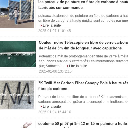
les poteaux de peinture en fibre de carbone à haute
fabriqués sur commande
poteaux d'extension de peinture en fibre de carbone à hau
en fibre de carbone à haute rigidité sont contrôlés par une p
Lire la suite
2025-01-07 11:01:45
Couleur noire Téléscopie en fibre de verre carbon
de mât de 3m 4m de longueur avec capuchons
Poteaux de mât de prolongement en fibre de verre à mé
capuchons aux deux extrémités Les informations suivantes
pur; Surfaces: ...
Lire la suite
2025-01-06 13:42:15
3K Twill Mat Carbon Fiber Canopy Pole à haute rés
fibre de carbone
Poteaux de toiture en fibre de carbone 3K Les auvents en f
carbone aérospatiale, grâce à la conception minutieuse de no
Lire la suite
2025-01-04 15:44:10
coutume 50 pi 57 pi 9m 12 m 15 m palmier à huile 