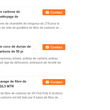
de carbone de
Contact
 nettoyage de
one de chandelle de longueur de 27ft pour la
 de vide de gouttière de fibre de carbone se ...
 de coco de durian de
Contact
carbone de 50 pi
e panneau solaire, poteau de caméra, poteau
it, tige de délivrance, polequick de récolte de
lavage de fibre de
Contact
 16,5 MTR
 de fibre de carbone de XN Fed Pole 8 sections
rbone ont été faits par 8 tubes de fibre de ...