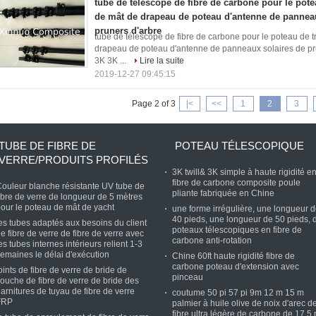
tube de télescope de fibre de carbone pour le potea
de mât de drapeau de poteau d'antenne de panneau
pruners d'arbre
tube de télescope de fibre de carbone pour le poteau de 
drapeau de poteau d'antenne de panneaux solaires de pru
3K 3K ...
Lire la suite
2019-12-27 09:45:15
Page 2 of 3
|<
<<
1
2
3
TUBE DE FIBRE DE
POTEAU TÉLESCOPIQUE
VERRE/PRODUITS PROFILÉS
3K twill& 3K simple à haute rigidité e
fibre de carbone composite poule
ouleur blanche résistante UV tube de
pliante fabriquée en Chine
ibre de verre de longueur de 5 mètres
our le poteau de mât de yacht
une forme irrégulière, une longueur 
40 pieds, une longueur de 50 pieds, 
es tubes adaptés aux besoins du client
poteaux télescopiques en fibre de
e fibre de verre de fibre de verre avec
carbone anti-rotation
es tubes internes intérieurs relient 1-3
emaines le délai d'exécution
Chine 60ft haute rigidité fibre de
carbone poteau d'extension avec
oints de fibre de verre de bride de
pinceau
ouche de fibre de verre de bride des
arnitures de tuyau de fibre de verre
coutume 50 pi 57 pi 9m 12 m 15 m
FRP
palmier à huile olive de noix d'arec d
fibre ultra légère de carbone de 17,5