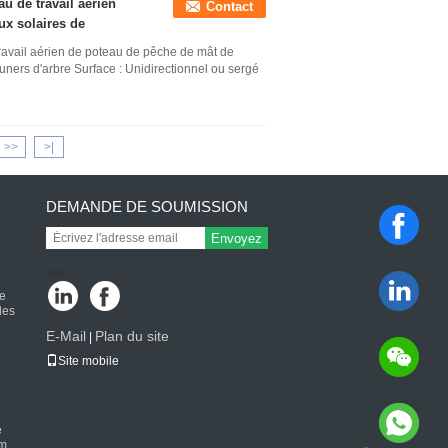
u de travail aérien
Contact
x solaires de
travail aérien de poteau de pêche de mât de
ners d'arbre Surface : Unidirectionnel ou sergé
>>
>|
DEMANDE DE SOUMISSION
Envoyez
n
sgs
de
des
E-Mail
Plan du site
|
Site mobile
e
 m