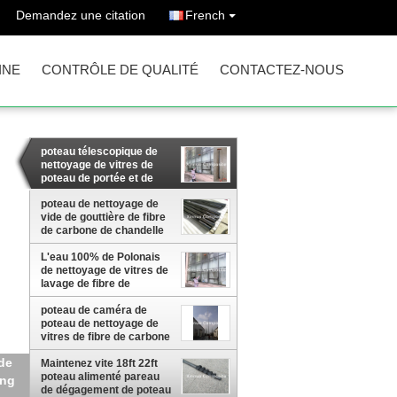
Demandez une citation
French
INE
CONTRÔLE DE QUALITÉ
CONTACTEZ-NOUS
poteau télescopique de
nettoyage de vitres de
poteau de portée et de
lavage de fibre de
carbone de poteau de
poteau de nettoyage de
tube de fibre de carbone
vide de gouttière de fibre
long avec la brosse
de carbone de chandelle
de longueur de 27ft pour
L'eau 100% de Polonais
la clairière de nettoyage
de nettoyage de vitres de
de gouttière
lavage de fibre de
carbone de XN a alimenté
à poteau 8 sections 54ft
poteau de caméra de
16,5 MTR
poteau de nettoyage de
vitres de fibre de carbone
16 mètres de longueur
Maintenez vite 18ft 22ft
poteau alimenté pareau
ière
de dégagement de poteau