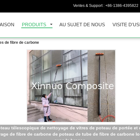
Ventes & Support :
+86-1386-4395822
AISON
PRODUITS
AU SUJET DE NOUS
VISITE D'US
es de fibre de carbone
poteau de nettoyage de vide de gouttière de fibre de carbone de
ndelle de longueur de 27ft pour la clairière de nettoyage de goutt