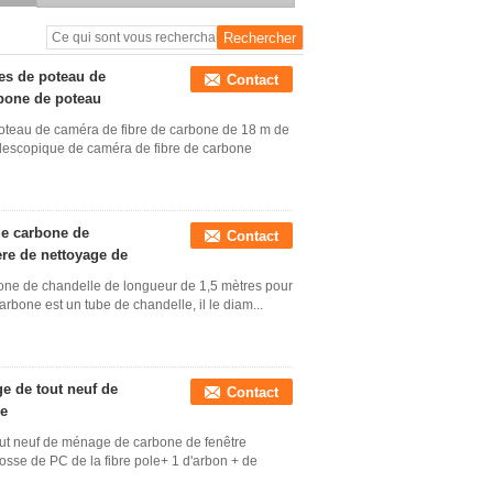
de nettoyage de vitres de
fibre de carbone de 30 pi
es de poteau de
Contact
rbone de poteau
oteau de caméra de fibre de carbone de 18 m de
élescopique de caméra de fibre de carbone
de carbone de
Contact
ère de nettoyage de
bone de chandelle de longueur de 1,5 mètres pour
arbone est un tube de chandelle, il le diam...
ge de tout neuf de
Contact
re
tout neuf de ménage de carbone de fenêtre
rosse de PC de la fibre pole+ 1 d'arbon + de