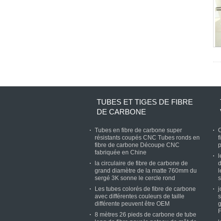
TUBES ET TIGES DE FIBRE
DE CARBONE
Tubes en fibre de carbone super
C
résistants coupés CNC Tubes ronds en
f
fibre de carbone Découpe CNC
p
fabriquée en Chine
l
la circulaire de fibre de carbone de
d
grand diamètre de la matte 760mm du
l
sergé 3K sonne le cercle rond
s
Les tubes colorés de fibre de carbone
j
avec différentes couleurs de taille
s
différente peuvent être OEM
g
8 mètres 26 pieds de carbone de tube