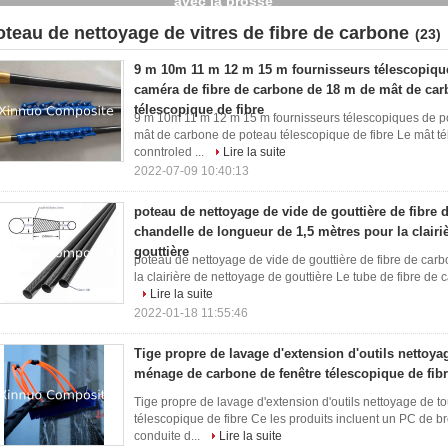
oteau de nettoyage de vitres de fibre de carbone
(23)
9 m 10m 11 m 12 m 15 m fournisseurs télescopiqu
caméra de fibre de carbone de 18 m de mât de ca
télescopique de fibre
9 m 10m 11 m 12 m 15 m fournisseurs télescopiques de p
mât de carbone de poteau télescopique de fibre Le mât t
conntroled ...
Lire la suite
2022-07-09 10:40:13
poteau de nettoyage de vide de gouttière de fibre 
chandelle de longueur de 1,5 mètres pour la clairi
gouttière
poteau de nettoyage de vide de gouttière de fibre de car
la clairière de nettoyage de gouttière Le tube de fibre de c
Lire la suite
2022-01-18 11:55:46
Tige propre de lavage d'extension d'outils nettoya
ménage de carbone de fenêtre télescopique de fib
Tige propre de lavage d'extension d'outils nettoyage de 
télescopique de fibre Ce les produits incluent un PC de b
conduite d...
Lire la suite