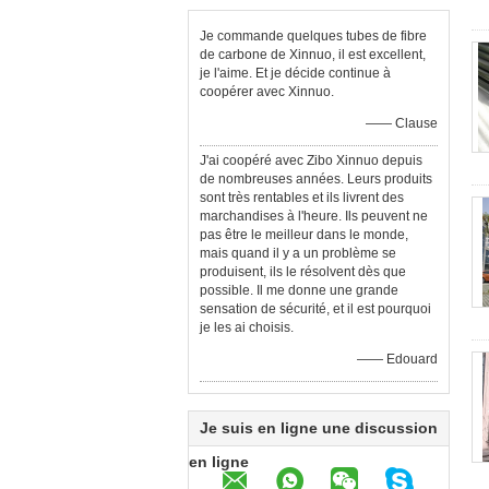
torsion de serrure en
aluminium de bride
Je commande quelques tubes de fibre
de carbone de Xinnuo, il est excellent,
je l'aime. Et je décide continue à
coopérer avec Xinnuo.
—— Clause
J'ai coopéré avec Zibo Xinnuo depuis
de nombreuses années. Leurs produits
sont très rentables et ils livrent des
marchandises à l'heure. Ils peuvent ne
pas être le meilleur dans le monde,
mais quand il y a un problème se
produisent, ils le résolvent dès que
possible. Il me donne une grande
sensation de sécurité, et il est pourquoi
je les ai choisis.
—— Edouard
Je suis en ligne une discussion
en ligne